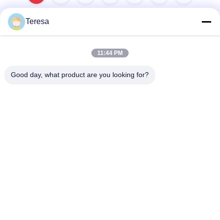
Teresa
빠른 연락
11:44 PM
Good day, what product are you looking for?
주소
아니죠53, 사이언스 애비뉴, 하이테크 디스트릭트, 230008, 헤
페이, 안후이, 중국
전화
86--13966651425
이메일
ryan@fuguangchina.com
개인 정보 정책
|
사이트맵
| 중국 좋은 품질 스테인레스 강 물병 공