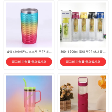
블링 다이아몬드 스크루 뚜?? 개인
800ml 700ml 플립 뚜?? 상자 플라
화 된 반짝이는 플라스틱 물병 20
스틱 과일 투여 물병 트리탄 플라스
온스 재사용 물병 사용자 지정 로고
틱 과일 주스 병 투여 카트리지를
최고의 가격을 얻으십시오
최고의 가격을 얻으십시오
가진 매우 충격 저항