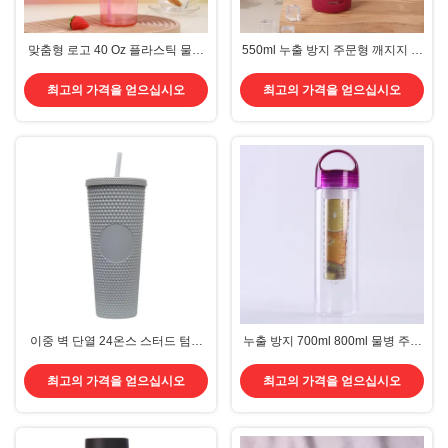
맞춤형 로고 40 Oz 플라스틱 물병
550ml 누출 방지 주문형 깨지지 않
손잡이 빨대 1200ml 대용량 플라
는 유리 식수병 넓은 입 유리 물병
스틱 재사용 물병 두 개의 벽이 밀
실리콘 수갑과 손잡이 디스크 세이
최고의 가격을 얻으십시오
최고의 가격을 얻으십시오
폐된 안전
프
이중 벽 단열 24온스 스터드 텀블
누출 방지 700ml 800ml 물병 주문
러 다이아몬드 듀리안 파인애플 플
인쇄 BPA 무료 단열 된 과일 투여
라스틱 매트 검은 스터드 컵 커피
물병 32 온스 야외 여행에 적합 청
최고의 가격을 얻으십시오
최고의 가격을 얻으십시오
스터드
소 및 조립에 쉽습니다