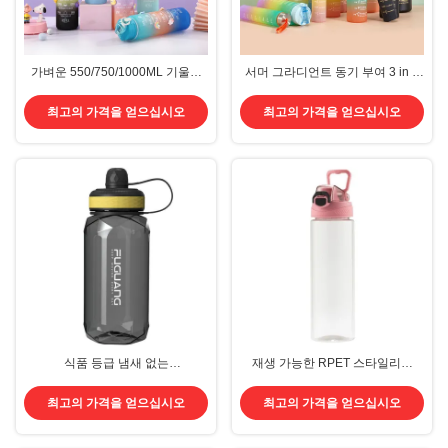
가벼운 550/750/1000ML 기울기
서머 그라디언트 동기 부여 3 in 1
색상 플라스틱 동기부여 물병 세트
물병 세트 누출 방지 물병 40 온스
4 Bpa 무료 휴대용 플라스틱 물병
최고의 가격을 얻으십시오
최고의 가격을 얻으십시오
세트 OEM ODM 서비스 제공
식품 등급 냄새 없는
재생 가능한 RPET 스타일리시
800ml/1000ml/1400ml/2000ml 물
700 Ml 물병 플라스틱 휴대용 손잡
병 Bpa 없는 플라스틱 물병 고온 저
이 패션 플라스틱 스포츠 성인용 물
최고의 가격을 얻으십시오
최고의 가격을 얻으십시오
항성 맞춤형 허용
병 GRS 인증