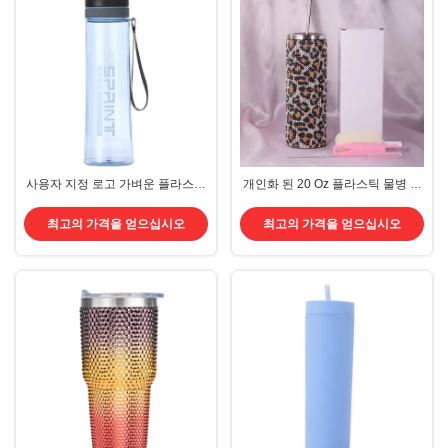
사용자 지정 로고 가벼운 플라스틱
개인화 된 20 Oz 플라스틱 물병 블
여행 물병 야외 스포츠 물병
링 라인 스톤 텀블러 물병 손잡이와
500ml/650ml/750ml/1000ml/1200ml
빨대 나사 뚜?? 이있는 두 배 벽 단
최고의 가격을 얻으십시오
최고의 가격을 얻으십시오
로프 다기능 다목적
열