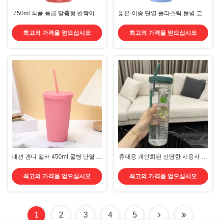
750ml 식품 등급 맞춤형 반짝이는
얇은 이중 단열 플라스틱 물병 고무
물병 아이리세센트 인크라이드 다
페인트 16oz 플라스틱 물병 직선
이아몬드 반짝이는 맞춤형 짚과 함
스플래시 پروف 뚜?? 이있는 칩
최고의 가격을 얻으십시오
최고의 가격을 얻으십시오
께 튀긴 텀블러 들고 청소하기 쉽습
니다 9.7*23.2cm
패션 캔디 컬러 450ml 물병 단열 된
휴대용 개인화된 선명한 사용자 지
이중 벽 플라스틱 물병 우유를 위한
정 인쇄된 플라스틱 물병 600ml
빨대 가벼운 사용자 정의 색상 및
BPA 무료 물병 빨대 누출 방지 어
최고의 가격을 얻으십시오
최고의 가격을 얻으십시오
로고
린이용 매일 사용 17.5*7.5cm140g
1
2
3
4
5