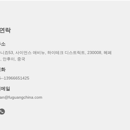
 연락
주소
니죠53, 사이언스 애비뉴, 하이테크 디스트릭트, 230008, 헤페
, 안후이, 중국
전화
6--13966651425
이메일
yan@fuguangchina.com