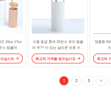
 20oz 17oz
식품 등급 흰색 20온스 유리 텀블
맞춤형 55
주스 텀블러 유
러 뚜?? 이 있는 실리콘 보호 수수
이
장갑으로 친환경
뚜?? 이 있는 대나무 뚜?? 가 있는
얻으십시오
최고의 가격을 얻으십시오
최고의 
리시
유리 물병
1
2
3