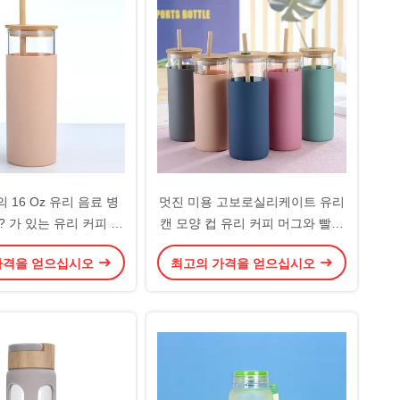
 16 Oz 유리 음료 병
멋진 미용 고보로실리케이트 유리
? 가 있는 유리 커피 컵
캔 모양 컵 유리 커피 머그와 빨대
 실리콘 슬라이브 누출
대나무 뚜?? 사무실용 용량이 큰
가격을 얻으십시오
최고의 가격을 얻으십시오
플래시 방지 디자인
일상 생활에서 사용하기 쉽습니다