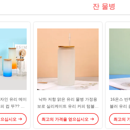
잔 물병
자인 유리 메이
낙하 저항 맑은 유리 물병 가정용
16온스 반
피 컵 뚜?? 가
보로 실리케이트 유리 커피 텀블러
블러 유리 
350/480ml
와 빨대 큰 용량 8 * 15cm 맞춤 허
함께 얼음
얻으십시오
최고의 가격을 얻으십시오
최고의 
가 쉽다
용