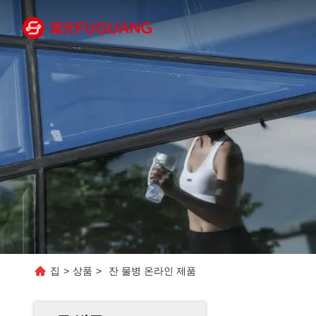
집
>
상품
>
잔 물병 온라인 제품