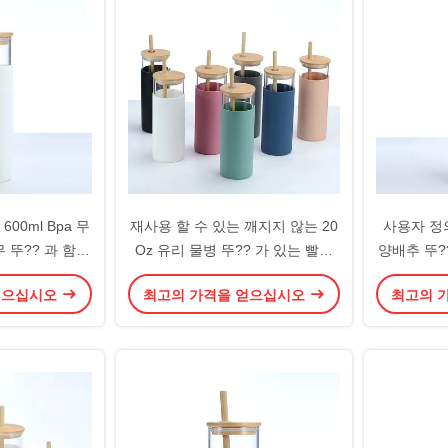
600ml Bpa 무
재사용 할 수 있는 깨지지 않는 20
사용자 정의
 뚜?? 과 함께
Oz 유리 물병 뚜?? 가 있는 빨대
양배추 뚜?
리 텀블러 다중
500ml 실리콘 수갑 유리 물병 냄
양배추 빨대
얻으십시오
최고의 가격을 얻으십시오
최고의 
무실에 이상적입
새 없는 환경 친화적
방지 스