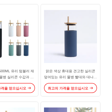
500ML 유리 텀블러 재
맑은 색상 휴대용 견고한 실리콘
 물병 실리콘 수갑과 빨
덮여있는 유리 물병 빨대와 대나무
친구 동료를위한 선물로
뚜?? 이 있는 유리 음료 텀블러 사
가격을 얻으십시오
최고의 가격을 얻으십시오
적용
용자 지정 로고 스타일리시한 디자
인