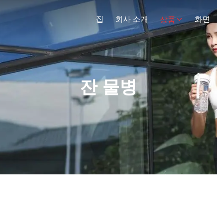
집
회사 소개
화면
상품
잔 물병