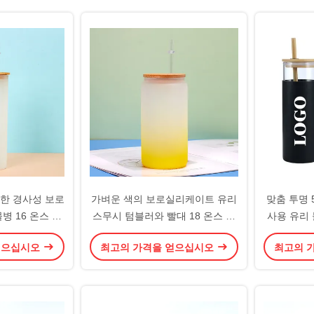
한 경사성 보로
가벼운 색의 보로실리케이트 유리
맞춤 투명 
병 16 온스 유
스무시 텀블러와 빨대 18 온스 유
사용 유리
뚜?? 과 빨대 독
리 물병 다채로운 재사용 유리 컵
대 직원 
얻으십시오
최고의 가격을 얻으십시오
최고의 
딸 최고의 친구
유리 가구 세트 4 팩