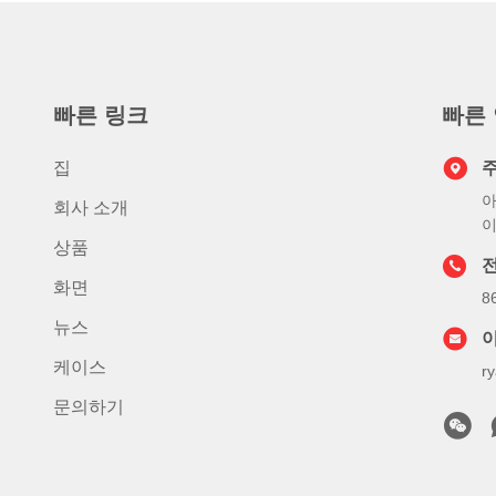
빠른 링크
빠른
집
아
회사 소개
이
상품
화면
8
뉴스
케이스
r
문의하기