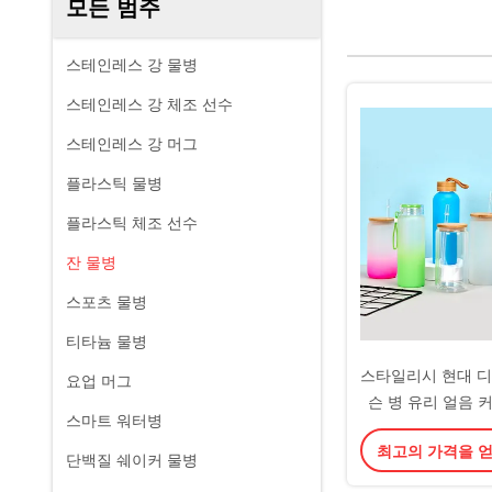
모든 범주
스테인레스 강 물병
스테인레스 강 체조 선수
스테인레스 강 머그
플라스틱 물병
플라스틱 체조 선수
잔 물병
스포츠 물병
티타늄 물병
스타일리시 현대 디
요업 머그
슨 병 유리 얼음 커
스마트 워터병
있는 유리 음료 용기 
최고의 가격을 
가볍고 청소
단백질 쉐이커 물병