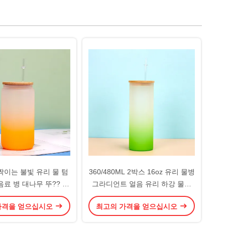
짝이는 불빛 유리 물 텀
360/480ML 2박스 16oz 유리 물병
음료 병 대나무 뚜?? 과
그라디언트 얼음 유리 하강 물병
 커피 맥주 주스 소다
대나무 뚜?? 가 가볍고 고 내구성
가격을 얻으십시오
최고의 가격을 얻으십시오