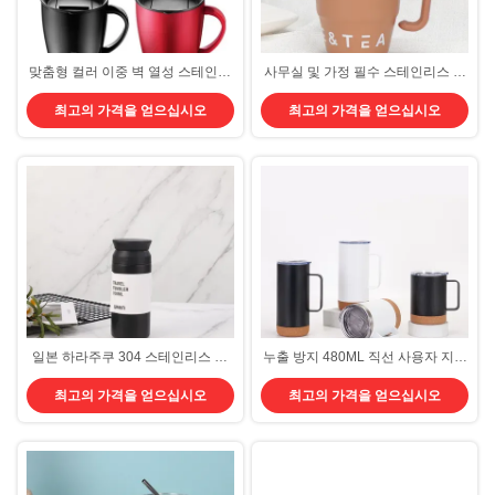
맞춤형 컬러 이중 벽 열성 스테인레
사무실 및 가정 필수 스테인리스 스
스 스틸 커피 머그 380ml 단열 커피
틸 단열 된 컵 / 뚜?? 과 빨대와 함께
최고의 가격을 얻으십시오
최고의 가격을 얻으십시오
여행 컵 손잡이 우아한 디자인 좋은
덤블러 직접 마시는 또는 빨대 옵션
열 단열
일본 하라주쿠 304 스테인리스 스
누출 방지 480ML 직선 사용자 지정
틸 열 절연 컵 진공 꽁꽁 휴대용 귀
진공 단열 텀블러 식기 세탁기 안전
최고의 가격을 얻으십시오
최고의 가격을 얻으십시오
여운 물 / 커피 컵 학생 여행
스테인레스 스틸 커피 머그 손잡이
코크 바닥 여행 머그 유니버설 크기