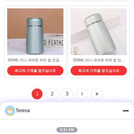
350ML 미니 귀여운 커피 컵 진공병
350ML 미니 귀여운 커피 컵 진공
병 스테인레스 스틸 물 여행 머그 사
병 테르모스 병 스테인리스 스틸 물
최고의 가격을 얻으십시오
최고의 가격을 얻으십시오
무실 차 열
여행 컵 사무실 차 열 밀폐 및 방수,
컴팩트 및 휴대
1
2
3
Teresa
빠른 연락
5:11 AM