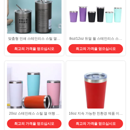
맞춤형 인쇄 스테인리스 스틸 열컵
8oz/12oz 듀얼 월 스테인리스 스틸
휴대용 야외 빨대 304 스테인리스
열 여행 머그 친환경 단열 진공 병
최고의 가격을 얻으십시오
최고의 가격을 얻으십시오
스틸 진공 복층 열컵
레이저 / 3D / 실크 스크린 로고와 함
께 유출 방지
20oz 스테인레스 스틸 열 여행 컵
16oz 지속 가능한 친환경 제품 이중
뚜?? 이 있는 듀얼 월드 진공 단열
벽 단열 스테인레스 스틸 진공 여행
최고의 가격을 얻으십시오
최고의 가격을 얻으십시오
커피 텀블러 컵 홈 오피스 스포츠
머그
600ml