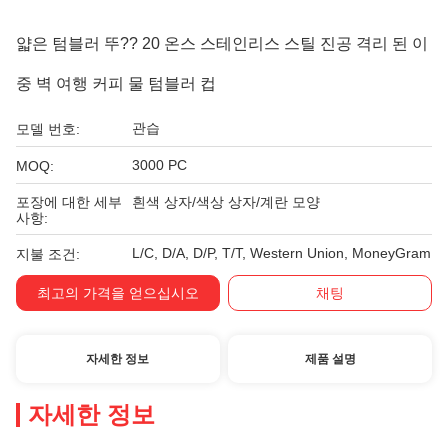
얇은 텀블러 뚜?? 20 온스 스테인리스 스틸 진공 격리 된 이
중 벽 여행 커피 물 텀블러 컵
관습
모델 번호:
3000 PC
MOQ:
포장에 대한 세부
흰색 상자/색상 상자/계란 모양
사항:
L/C, D/A, D/P, T/T, Western Union, MoneyGram
지불 조건:
최고의 가격을 얻으십시오
채팅
자세한 정보
제품 설명
자세한 정보