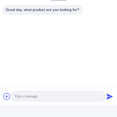
Good day, what product are you looking for?
태그:
스테인리스 스틸 커피 텀블러
스테인리스 스틸 단열 텀블러
맞춤형 진공 단열 텀블러
빠른 연락
주소
아니죠53, 사이언스 애비뉴, 하이테크 디스트릭트, 230008, 헤
페이, 안후이, 중국
전화
86--13966651425