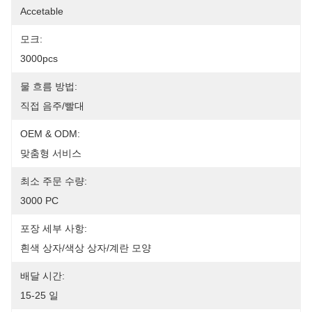
Accetable
모크:
3000pcs
물 흐름 방법:
직접 음주/빨대
OEM & ODM:
맞춤형 서비스
최소 주문 수량:
3000 PC
포장 세부 사항:
흰색 상자/색상 상자/계란 모양
배달 시간:
15-25 일