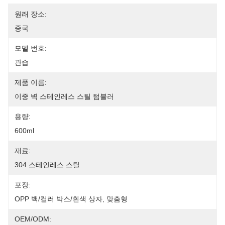
원래 장소:
중국
모델 번호:
관습
제품 이름:
이중 벽 스테인레스 스틸 텀블러
용량:
600ml
재료:
304 스테인레스 스틸
포장:
OPP 백/컬러 박스/흰색 상자, 맞춤형
OEM/ODM: