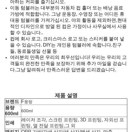
아하는 커피를 즐기십시오.
이동 텀블러는 대부분의 자동차 컵 홀더 또는 배낭 음료
가방에 적합합니다. 그냥 운동장, 수영장 또는 어디든 휴
대용 텀블러를 가져가십시오. 야외 활동을 제외하면,현대
적인 디자인으로 방열 된 컵은 가정이나 사무실에서 사용
할 수 있습니다..
컵에 회사 로고, 크리스마스 로고 또는 스티커를 붙여 넣
을 수 있습니다. DIY는 개인용 텀블러에 속합니다.친구
들, 동료들생일 선물 등
여러분의 만족은 우리의 최우선입니다! 우리는 우리의 고
객들의 완전한 만족을 보장하기 위해 추가 마일을 걷습니
다.그냥 알려줘서 만족스러운 답변을 드리겠습니다.
제품 설명
브랜드
F
웅랑
용량
600ml
600ml
레이저 조각, 스크린 프린팅, 3D 프린팅, 자외선 프
인쇄
린팅, 열 전달 프린팅,
그 외
패키지
OPP 가방/갈색 상자/색 상자/백색 상자, 맞춤