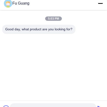
Fu Guang
빠른 연락
5:03 PM
Good day, what product are you looking for?
주소
아니죠53, 사이언스 애비뉴, 하이테크 디스트릭트, 230008, 헤
페이, 안후이, 중국
전화
86--13966651425
이메일
ryan@fuguangchina.com
개인 정보 정책
|
사이트맵
| 중국 좋은 품질 스테인레스 강 물병 공
급업체. 저작권 © 2024-2026 Anhui Fuguang Import and Export