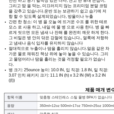
안전 하고 공기 밀착성 있는 나사, 견고 한 휴대 손잡이,
그리고 땀 을 막는, 미끄러지지 않는 프리미엄 분말 코팅
을 갖추고 있습니다.운반 또는 보관하기 쉽고 습기에 저
항 할 수 있도록 설계되었습니다, 방울이나 누출
간편 한 청소: 이 병 을 오늘 에 뜨거운 수프 를 위한 테르
모스 로 사용 하고, 내일 에 물 병 으로 사용 한다. 병 을 빠
르게 씻으면 모든 냄새 나 잔해 를 완전히 깨끗 하게 한다.
그 비밀은 병 안의 닦은 강철에 있습니다., 얼룩에 저항하
고 냄새나 음식 입자를 유지하지 않습니다
절대적으로 누출이나 땀을 흘리지 않습니다.얼음 같은 차
가운 물로 채워진 책상 위에 놓아 놓을 수 있습니다. 그리
고 물덩어리나 땀을 흘리는 것을 걱정할 필요가 없습니
다.
병 크기: 25ounce 높이: 10.0 IN, 입 직경: 1.8 IN, 밑 직경:
3.07 인치 패키지 크기: 11.1 IN (h) x 3.2 IN (W) x 3.2 IN
((l))
제품 매개 변
항목 이름
맞춤형 스테인레스 스틸 물병 BPA가 없습니다
용량
350ml=12oz 500ml=17oz 750ml=25oz 1000m